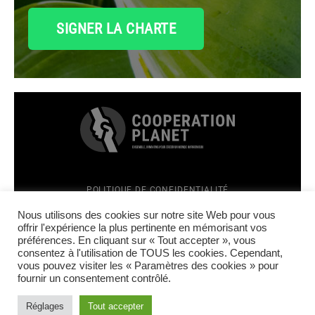
SIGNER LA CHARTE
POLITIQUE DE CONFIDENTIALITÉ
MENTIONS LÉGALES
Top
Nous utilisons des cookies sur notre site Web pour vous
CRÉATION SITE INTERNET : TÊTES À CLICS
offrir l'expérience la plus pertinente en mémorisant vos
préférences. En cliquant sur « Tout accepter », vous
FACEBOOK
consentez à l'utilisation de TOUS les cookies. Cependant,
LINKEDIN
vous pouvez visiter les « Paramètres des cookies » pour
INSTAGRAM
fournir un consentement contrôlé.
YOUTUBE
Réglages
Tout accepter