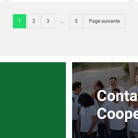
1
2
3
…
5
Page suivante
Conta
Coope