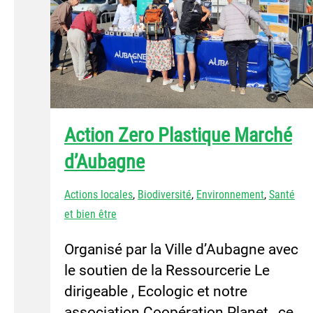
Action Zero Plastique Marché
d’Aubagne
Actions locales
,
Biodiversité
,
Environnement
,
Santé
et bien être
Organisé par la Ville d’Aubagne avec
le soutien de la Ressourcerie Le
dirigeable , Ecologic et notre
association Coopération Planet , ce