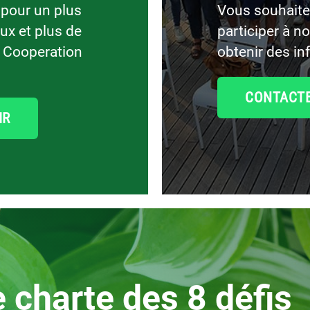
 pour un plus
Vous souhaitez
ux et plus de
participer à n
z Cooperation
obtenir des in
CONTACT
IR
e
charte des 8 défis