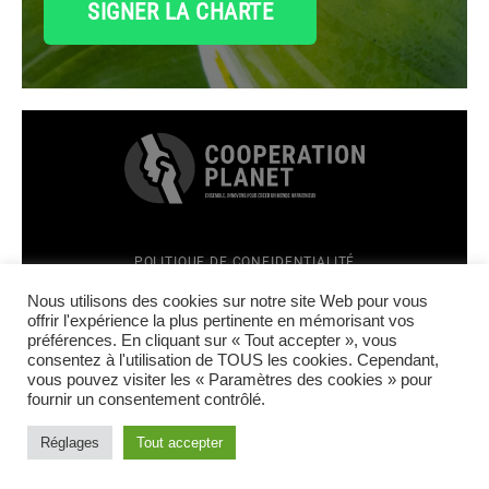
SIGNER LA CHARTE
POLITIQUE DE CONFIDENTIALITÉ
MENTIONS LÉGALES
Top
Nous utilisons des cookies sur notre site Web pour vous
CRÉATION SITE INTERNET : TÊTES À CLICS
offrir l'expérience la plus pertinente en mémorisant vos
préférences. En cliquant sur « Tout accepter », vous
FACEBOOK
consentez à l'utilisation de TOUS les cookies. Cependant,
LINKEDIN
vous pouvez visiter les « Paramètres des cookies » pour
INSTAGRAM
fournir un consentement contrôlé.
YOUTUBE
Réglages
Tout accepter