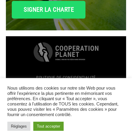
SIGNER LA CHARTE
POLITIQUE DE CONFIDENTIALITÉ
MENTIONS LÉGALES
Top
Nous utilisons des cookies sur notre site Web pour vous
CRÉATION SITE INTERNET : TÊTES À CLICS
offrir l'expérience la plus pertinente en mémorisant vos
préférences. En cliquant sur « Tout accepter », vous
FACEBOOK
consentez à l'utilisation de TOUS les cookies. Cependant,
LINKEDIN
vous pouvez visiter les « Paramètres des cookies » pour
INSTAGRAM
fournir un consentement contrôlé.
YOUTUBE
Réglages
Tout accepter