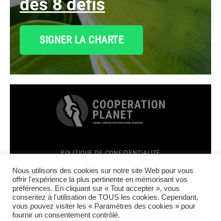
des 8 défis
SIGNER LA CHARTE
POLITIQUE DE CONFIDENTIALITÉ
MENTIONS LÉGALES
Top
Nous utilisons des cookies sur notre site Web pour vous
CRÉATION SITE INTERNET : TÊTES À CLICS
offrir l'expérience la plus pertinente en mémorisant vos
préférences. En cliquant sur « Tout accepter », vous
FACEBOOK
consentez à l'utilisation de TOUS les cookies. Cependant,
LINKEDIN
vous pouvez visiter les « Paramètres des cookies » pour
INSTAGRAM
fournir un consentement contrôlé.