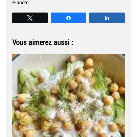
Planète.
Tweetez
Partagez
Partagez
Vous aimerez aussi :