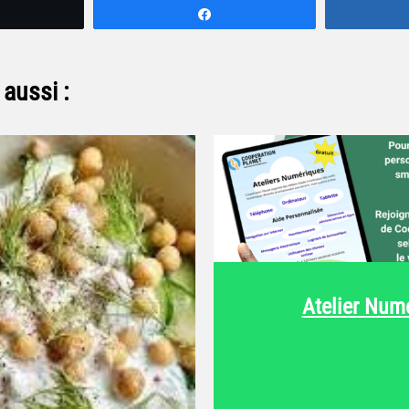
weetez
Partagez
aussi :
Atelier Num