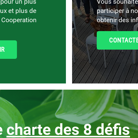
 pour un plus
Vous souhaitez
ux et plus de
participer à n
z Cooperation
obtenir des in
CONTACT
IR
e
charte des 8 défis