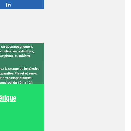
Partagez
érique