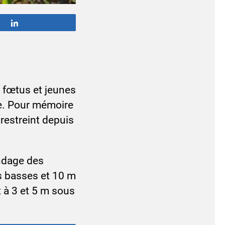
Partagez
s fœtus et jeunes
pe. Pour mémoire
 restreint depuis
andage des
es basses et 10 m
 à 3 et 5 m sous